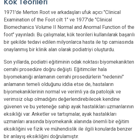
Kök Teorileri
1971'de Merton Root ve arkadaşları ufuk açıcı "Clinical
Examination of the Foot cilt 1" ve 1977'de "Clinical
Biomechanics Volume II Normal and Anormal Function of the
foot" yayınladı. Bu çalışmalar, kök teorileri kullanılarak başarılı
bir şekilde tedavi edilen milyonlarca hasta ile tıp camiasında
onaylanmış bir klinik alan olarak podiatriyi oluşturdu.
Son yıllarda, podiatri eğitiminin odak noktası biyomekanikten
cerrahi prosedüre doğru değişti. Eğitimciler hala
biyomekaniği anlamanın cerrahi prosedürlerin "nedenini"
anlamanın temeli olduğunu iddia etse de, hastaların
biyomekaniklerinin normal ve verimli ya da patolojik ve
verimsiz olup olmadığını değerlendirebilecek kendine
güvenen ve bu yeteneğe sahip ayak hastalıkları uzmanlarının
eksikliği var. Anketler ve tartışmalar, ayak hastalıkları
uzmanları arasında biyomekanik alanında önemli bir eğitim
eksikliğini ve fizik ve mühendislik ile ilgili konularda benzer
bir anlayış eksikliğini doğrulamıştır.