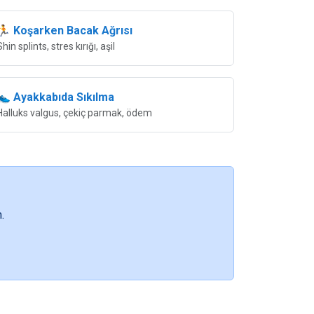
🏃 Koşarken Bacak Ağrısı
Shin splints, stres kırığı, aşil
👟 Ayakkabıda Sıkılma
Halluks valgus, çekiç parmak, ödem
.