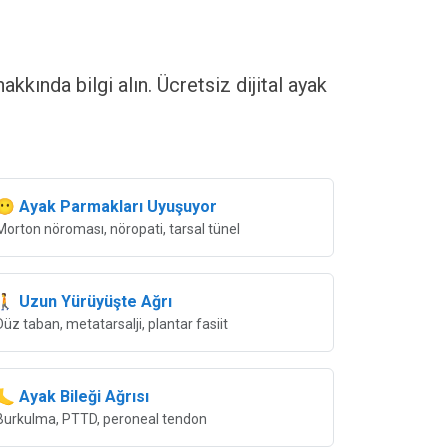
kkında bilgi alın. Ücretsiz dijital ayak
😶 Ayak Parmakları Uyuşuyor
Morton nöroması, nöropati, tarsal tünel
🚶 Uzun Yürüyüşte Ağrı
Düz taban, metatarsalji, plantar fasiit
🦶 Ayak Bileği Ağrısı
Burkulma, PTTD, peroneal tendon