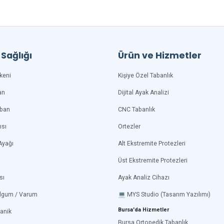
Sağlığı
Ürün ve Hizmetler
keni
Kişiye Özel Tabanlık
an
Dijital Ayak Analizi
aban
CNC Tabanlık
ısı
Ortezler
Ayağı
Alt Ekstremite Protezleri
Üst Ekstremite Protezleri
sı
Ayak Analiz Cihazı
lgum / Varum
💻 MYS Studio (Tasarım Yazılımı)
Bursa'da Hizmetler
anik
Bursa Ortopedik Tabanlık