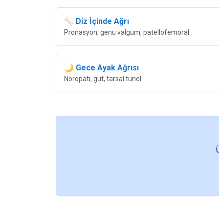
🦴 Diz İçinde Ağrı
Pronasyon, genu valgum, patellofemoral
🌙 Gece Ayak Ağrısı
Nöropati, gut, tarsal tünel