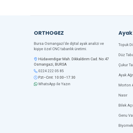
ORTHOGEZ
Ayak 
Bursa Osmangazi'de dijital ayak analizi ve
Topuk Di
kişiye özel CNC tabanlık üretimi.
Düz Tab
Hüdavendigar Mah. Dikkaldırım Cad. No:47
Osmangazi, BURSA
Çukur T
0224 222 05 85
Ayak Ağr
Pzt–Cmt: 10:00–17:30
WhatsApp ile Yazın
Morton 
Nasır
Bilek Açı
Genu Va
Biyomek