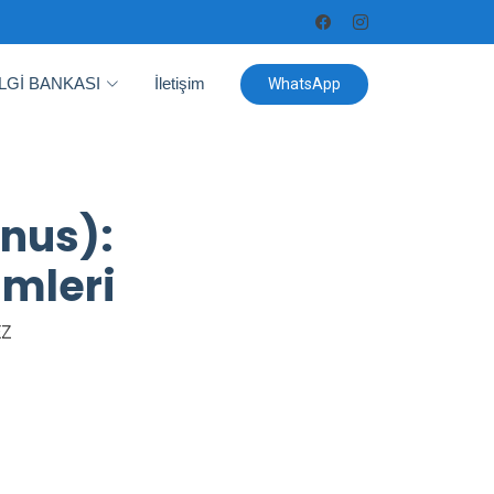
İLGİ BANKASI
İletişim
WhatsApp
anus):
ümleri
EZ