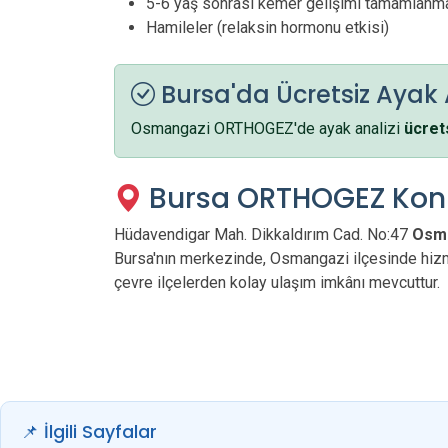
5-6 yaş sonrası kemer gelişimi tamamlanm
Hamileler (relaksin hormonu etkisi)
Bursa'da Ücretsiz Ayak 
Osmangazi ORTHOGEZ'de ayak analizi
ücret
Bursa ORTHOGEZ Ko
Hüdavendigar Mah. Dikkaldırım Cad. No:47
Osm
Bursa'nın merkezinde, Osmangazi ilçesinde hizm
çevre ilçelerden kolay ulaşım imkânı mevcuttur.
📌 İlgili Sayfalar