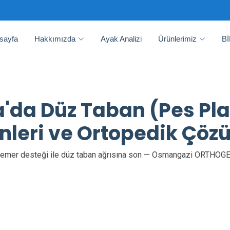
sayfa
Hakkımızda
Ayak Analizi
Ürünlerimiz
B
'da Düz Taban (Pes Pl
leri ve Ortopedik Çöz
emer desteği ile düz taban ağrısına son — Osmangazi ORTHOG