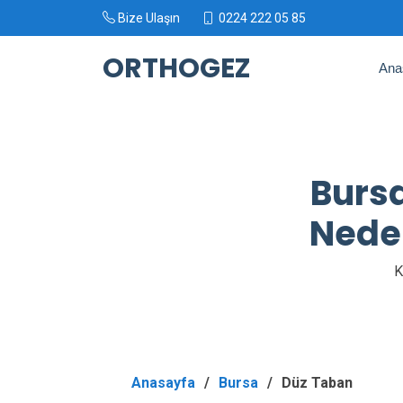
Bize Ulaşın
0224 222 05 85
ORTHOGEZ
Ana
Bursa
Neden
K
Anasayfa
Bursa
Düz Taban