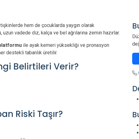
B
tişkinlerde hem de çocuklarda yaygın olarak
uzun vadede diz, kalça ve bel ağrılarına zemin hazırlar.
Dü
de
 platformu
ile ayak kemeri yüksekliği ve pronasyon
 destekli tabanlık üretilir.
 Belirtileri Verir?
De
an Riski Taşır?
B