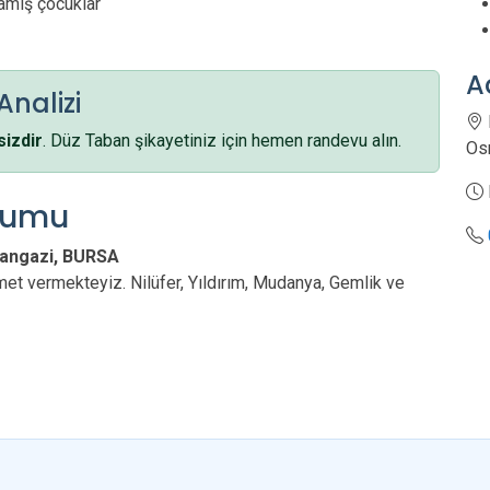
amış çocuklar
A
Analizi
sizdir
. Düz Taban şikayetiniz için hemen randevu alın.
Os
numu
angazi, BURSA
et vermekteyiz. Nilüfer, Yıldırım, Mudanya, Gemlik ve