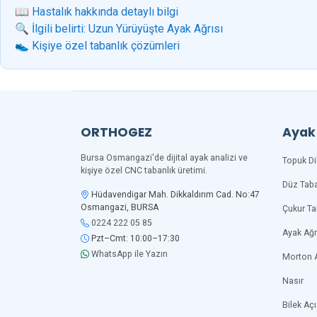
📖 Hastalık hakkında detaylı bilgi
🔍 İlgili belirti: Uzun Yürüyüşte Ayak Ağrısı
👟 Kişiye özel tabanlık çözümleri
ORTHOGEZ
Ayak 
Bursa Osmangazi'de dijital ayak analizi ve
Topuk Di
kişiye özel CNC tabanlık üretimi.
Düz Tab
Hüdavendigar Mah. Dikkaldırım Cad. No:47
Osmangazi, BURSA
Çukur T
0224 222 05 85
Ayak Ağr
Pzt–Cmt: 10:00–17:30
WhatsApp ile Yazın
Morton 
Nasır
Bilek Açı