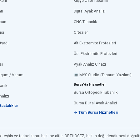
keni
Kişiye Özel Tabanlık
an
Dijital Ayak Analizi
aban
CNC Tabanlık
ısı
Ortezler
Ayağı
Alt Ekstremite Protezleri
Üst Ekstremite Protezleri
sı
Ayak Analiz Cihazı
lgum / Varum
💻 MYS Studio (Tasarım Yazılımı)
Bursa'da Hizmetler
anik
Bursa Ortopedik Tabanlık
nalizi
Bursa Dijital Ayak Analizi
astalıklar
→ Tüm Bursa Hizmetleri
ıbbi teşhis ve tedavi kararı hekime aittir. ORTHOGEZ, hekim değerlendirmesi doğrult