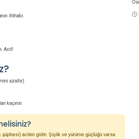
Os
ın iltihabı.
. Acil!
z?
mini azaltır)
an kaçının
lisiniz?
ık şüphesi) acilen gidin. Şişlik ve yürüme güçlüğü varsa