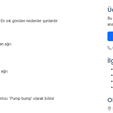
Ü
Bu 
. En sık görülen nedenler şunlardır:
ana
an ağrı.
İl
ağrı.
O
ısı. 'Pump bump' olarak bilinir.