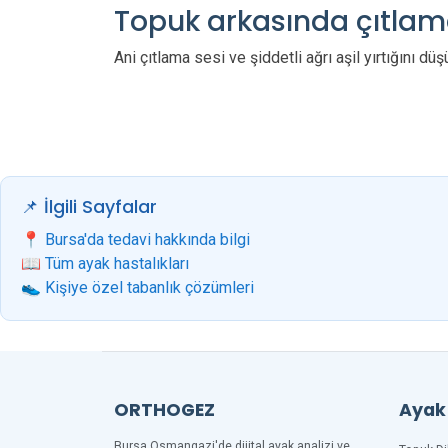
Topuk arkasında çıtlam
Ani çıtlama sesi ve şiddetli ağrı aşil yırtığını d
📌 İlgili Sayfalar
📍 Bursa'da tedavi hakkında bilgi
📖 Tüm ayak hastalıkları
👟 Kişiye özel tabanlık çözümleri
ORTHOGEZ
Ayak 
Bursa Osmangazi'de dijital ayak analizi ve