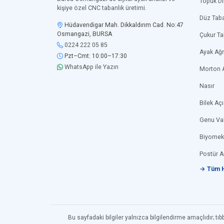
Topuk Di
kişiye özel CNC tabanlık üretimi.
Düz Tab
Hüdavendigar Mah. Dikkaldırım Cad. No:47
Osmangazi, BURSA
Çukur T
0224 222 05 85
Ayak Ağr
Pzt–Cmt: 10:00–17:30
WhatsApp ile Yazın
Morton 
Nasır
Bilek Açı
Genu Va
Biyomek
Postür A
→ Tüm H
Bu sayfadaki bilgiler yalnızca bilgilendirme amaçlıdır; t